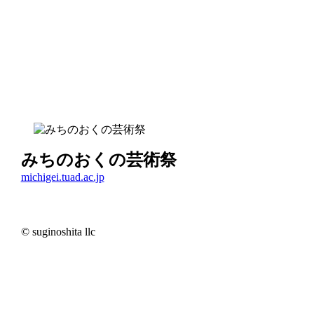
みちのおくの芸術祭
michigei.tuad.ac.jp
© suginoshita llc