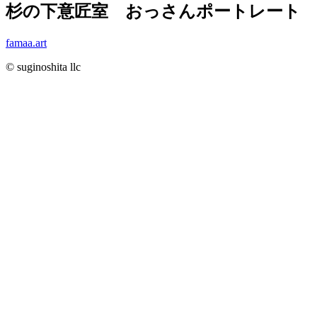
杉の下意匠室 おっさんポートレート
famaa.art
© suginoshita llc