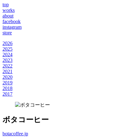
top
works
about
facebook
instagram
store
2026
2025
2024
2023
2022
2021
2020
2019
2018
2017
ボタコーヒー
botacoffee.jp