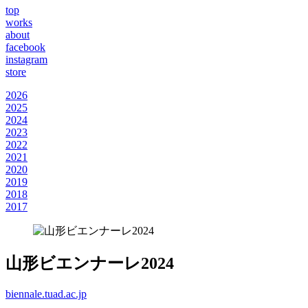
top
works
about
facebook
instagram
store
2026
2025
2024
2023
2022
2021
2020
2019
2018
2017
山形ビエンナーレ2024
biennale.tuad.ac.jp