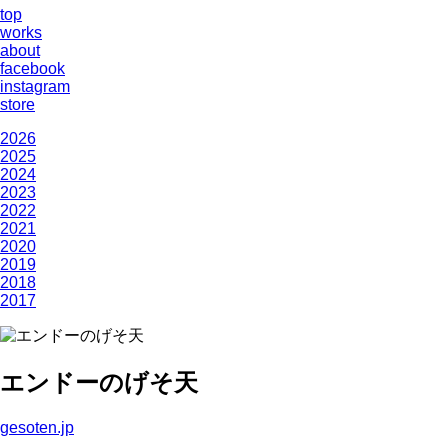
top
works
about
facebook
instagram
store
2026
2025
2024
2023
2022
2021
2020
2019
2018
2017
エンドーのげそ天
gesoten.jp