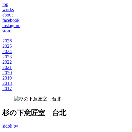
top
works
about
facebook
instagram
store
2026
2025
2024
2023
2022
2021
2020
2019
2018
2017
杉の下意匠室 台北
sidoli.tw