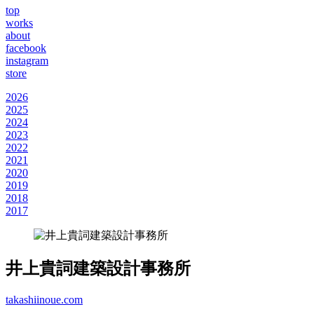
top
works
about
facebook
instagram
store
2026
2025
2024
2023
2022
2021
2020
2019
2018
2017
井上貴詞建築設計事務所
takashiinoue.com